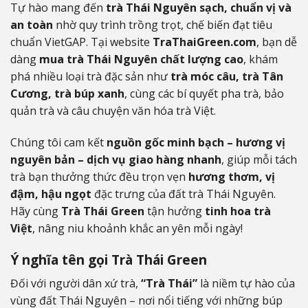
Tự hào mang đến
trà Thái Nguyên sạch, chuẩn vị và
an toàn
nhờ quy trình trồng trọt, chế biến đạt tiêu
chuẩn VietGAP. Tại website
TraThaiGreen.com
, bạn dễ
dàng
mua trà Thái Nguyên chất lượng cao
, khám
phá nhiều loại trà đặc sản như
trà móc câu, trà Tân
Cương, trà búp xanh
, cùng các bí quyết pha trà, bảo
quản trà và câu chuyện văn hóa trà Việt.
Chúng tôi cam kết
nguồn gốc minh bạch – hương vị
nguyên bản – dịch vụ giao hàng nhanh
, giúp mỗi tách
trà bạn thưởng thức đều trọn vẹn
hương thơm, vị
đậm, hậu ngọt
đặc trưng của đất trà Thái Nguyên.
Hãy cùng
Trà Thái Green
tận hưởng
tinh hoa trà
Việt
, nâng niu khoảnh khắc an yên mỗi ngày!
Ý nghĩa tên gọi Trà Thái Green
Đối với người dân xứ trà,
“Trà Thái”
là niềm tự hào của
vùng đất Thái Nguyên – nơi nổi tiếng với những búp