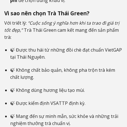
phí
để chọn đúng khẩu vị.
Vì sao nên chọn Trà Thái Green?
Với triết lý:
“Cuộc sống ý nghĩa hơn khi ta trao đi giá trị
tốt đẹp,”
Trà Thái Green cam kết mang đến sản phẩm
trà:
🍃 Được thu hái từ những đồi chè đạt chuẩn VietGAP
tại Thái Nguyên.
🍃 Không chất bảo quản, không pha trộn trà kém
chất lượng.
🍃 Không dùng hương liệu tạo mùi.
🍃 Được kiểm định VSATTP định kỳ.
🍃 Mang đến sự minh mẫn, sức khỏe và những trải
nghiệm thưởng trà chuẩn vị.