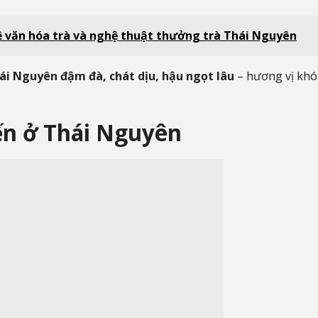
ề văn hóa trà và nghệ thuật thưởng trà Thái Nguyên
ái Nguyên đậm đà, chát dịu, hậu ngọt lâu
– hương vị khó
iến ở Thái Nguyên