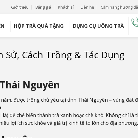
Giới thiệu
Bảng giá
Khách sỉ
Liên hệ
Cẩm nang hướng d
ÊN
HỘP TRÀ QUÀ TẶNG
DỤNG CỤ UỐNG TRÀ
h Sử, Cách Trồng & Tác Dụng
è Thái Nguyên
u năm, được trồng chủ yếu tại tỉnh Thái Nguyên – vùng đất 
m
.
lá) để chế biến thành trà xanh hoặc chè khô. Không chỉ là 
ều lợi ích sức khỏe và giá trị kinh tế to lớn cho địa phương.