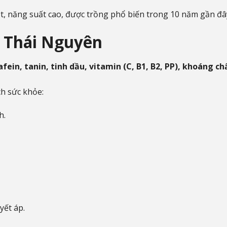
t, năng suất cao, được trồng phổ biến trong 10 năm gần đâ
è Thái Nguyên
afein, tanin, tinh dầu, vitamin (C, B1, B2, PP), khoáng chấ
h sức khỏe:
h.
yết áp.