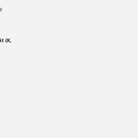
y.
t (K,