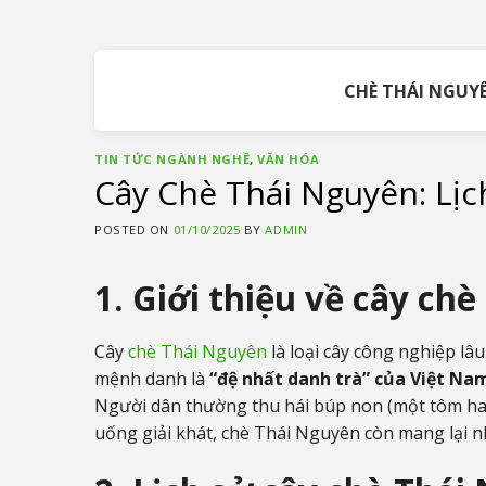
Skip
to
content
CHÈ THÁI NGUY
TIN TỨC NGÀNH NGHỀ
,
VĂN HÓA
Cây Chè Thái Nguyên: Lịc
POSTED ON
01/10/2025
BY
ADMIN
1. Giới thiệu về cây ch
Cây
chè Thái Nguyên
là loại cây công nghiệp lâ
mệnh danh là
“đệ nhất danh trà” của Việt Na
Người dân thường thu hái búp non (một tôm hai 
uống giải khát, chè Thái Nguyên còn mang lại nhi